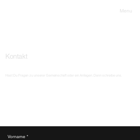
Menu
Kontakt
Hast Du Fragen zu unserer Gemeinschaft oder ein Anliegen. Dann schreibe uns.
Aktueller Vorstand
Vorname
*